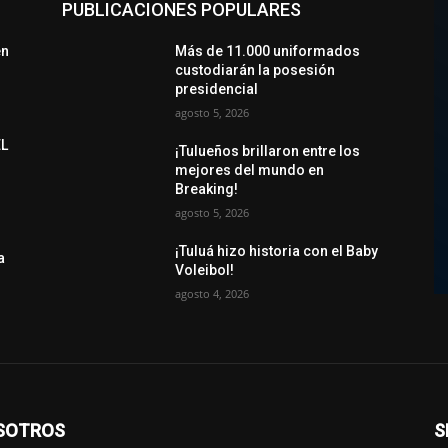
PUBLICACIONES POPULARES
en
Más de 11.000 uniformados
custodiarán la posesión
presidencial
agosto 5, 2026
EL
¡Tulueños brillaron entre los
mejores del mundo en
Breaking!
agosto 5, 2026
¡Tuluá hizo historia con el Baby
a
Voleibol!
agosto 4, 2026
SOTROS
S