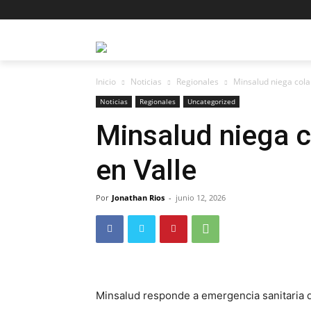
Inicio
Noticias
Regionales
Minsalud niega cola
Noticias
Regionales
Uncategorized
Minsalud niega c
en Valle
Por
Jonathan Rios
-
junio 12, 2026
Minsalud responde a emergencia sanitaria d