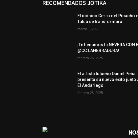
RECOMENDADOS JOTIKA
El icónico Cerro del Picacho 
Tuluá se transformará
marzo 1, 2025
¡Te llenamos la NEVERA CON 
@CC.LAHERRADURA!
febrero 26, 2025
El artista tulueño Daniel Peña
presenta su nuevo éxito junto 
El Andariego
febrero 25, 2025
NO